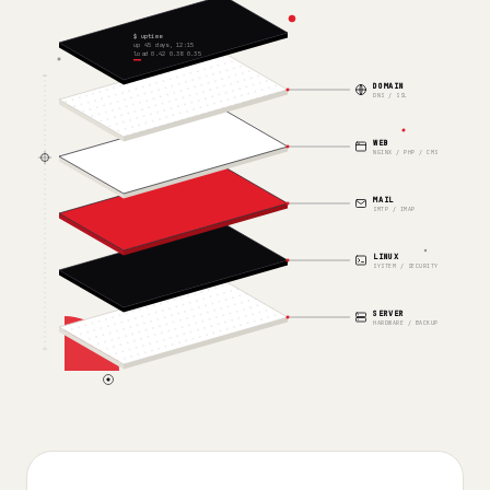
$ uptime
up 45 days, 12:15
load 0.42 0.38 0.35
DOMAIN
DNS / SSL
WEB
NGINX / PHP / CMS
MAIL
SMTP / IMAP
LINUX
SYSTEM / SECURITY
SERVER
HARDWARE / BACKUP