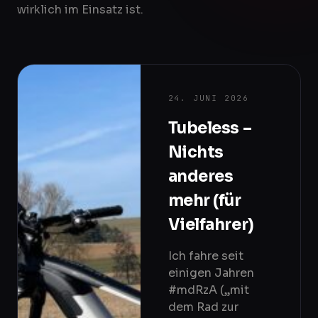
wirklich im Einsatz ist.
24. JUNI 2026
Tubeless –
Nichts
anderes
mehr (für
Vielfahrer)
Ich fahre seit
einigen Jahren
#mdRzA („mit
dem Rad zur