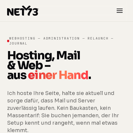
Zum Inhalt springen
WEBHOSTING — ADMINISTRATION — RELAUNCH —
JOURNAL
Hosting, Mail
& Web –
aus
einer Hand
.
Ich hoste Ihre Seite, halte sie aktuell und
sorge dafür, dass Mail und Server
zuverlässig laufen. Kein Baukasten, kein
Massentarif: Sie buchen jemanden, der Ihr
Setup kennt und rangeht, wenn mal etwas
klemmt.